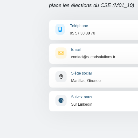
place les élections du CSE (M01_10)
Téléphone

05 57 30 88 70
Email

contact@siteadsolutions.fr
Siége social

Martillac, Gironde
Suivez-nous

Sur Linkedin